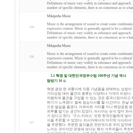
Definitions of music vary widely in substance and approach. 
number of specific elements, there is no consensus as to what
Mikipedia Music
Music is the arrangement of sound to create some combinati
159
expressive content. Music is generally agreed to be a cultural u
Definitions of music vary widely in substance and approach. 
number of specific elements, there is no consensus as to what
Mikipedia Music
Music is the arrangement of sound to create some combinati
158
expressive content. Music is generally agreed to be a cultural u
Definitions of music vary widely in substance and approach. 
number of specific elements, there is no consensus as to what
3.1 혁명 및 대한민국정부수립 100주년 기념 역사
탐방기 10
혁명 광장 한 귀퉁이에 각종 기념품을 판매하는 상점이 
거리상점 대비 물건의 종류는 다양하나 가격이 비쌌다.
저렴하게 물건을 구입할 수 있는 곳은 중국시장이라고 
허기가 느껴졌다. 벌써 점심식사를 할 시간이다. 전날 
으로 발길을 옮겼다. 아르바트 거리를 지나 해양공원 
외투를 맡기는 공간이 있었다. 러시아는 눈이 많이 와
가 있다고 한다. ‘구스-카라스’ 또한 한국인들에게 많
식을 주문할 수 있었다. 러시아에서의 마지막 식사라서
157
을 주문했다. 주문한 음식들은 전반적으로 우리 입맛에 
느끼는 것이지만 유명세 보다는 현지 거주자들이 추천하는