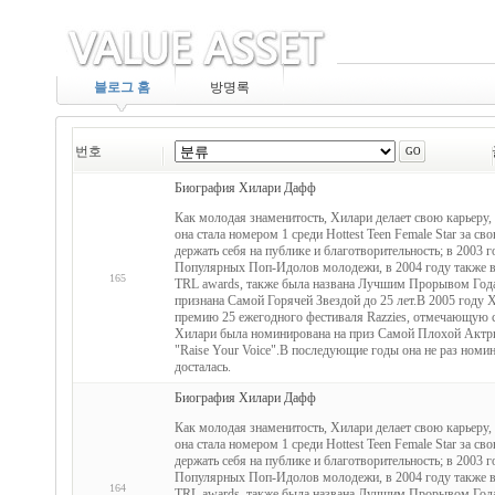
블로그 홈
방명록
번호
Биография Хилари Дафф
Как молодая знаменитость, Хилари делает свою карьеру,
она стала номером 1 среди Hottest Teen Female Star за с
держать себя на публике и благотворительность; в 2003 г
Популярных Поп-Идолов молодежи, в 2004 году также в
165
TRL awards, также была названа Лучшим Прорывом Года 
признана Самой Горячей Звездой до 25 лет.В 2005 году 
премию 25 ежегодного фестиваля Razzies, отмечающую са
Хилари была номинирована на приз Самой Плохой Актрисы
"Raise Your Voice".В последующие годы она не раз номин
досталась.
Биография Хилари Дафф
Как молодая знаменитость, Хилари делает свою карьеру,
она стала номером 1 среди Hottest Teen Female Star за с
держать себя на публике и благотворительность; в 2003 г
Популярных Поп-Идолов молодежи, в 2004 году также в
164
TRL awards, также была названа Лучшим Прорывом Года 