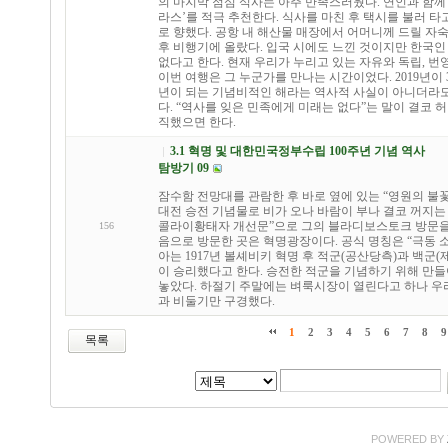
의 마지막 점심 식사는 아주 만족스러웠다. 연인과 함
라스’를 적극 추천한다. 식사를 마친 후 택시를 불러 타
로 향했다. 공항 내 해산물 매장에서 어머니께 드릴 자
후 비행기에 올랐다. 입국 시에도 느낀 것이지만 한국인 
없다고 한다. 현재 우리가 누리고 있는 자유와 독립, 
이번 여행은 그 누군가를 만나는 시간이었다. 2019년이
년이 되는 기념비적인 해라는 역사적 사실이 아니더라도
다. “역사를 잊은 민족에게 미래는 없다”는 말이 결코 
직했으면 한다.
3.1 혁명 및 대한민국정부수립 100주년 기념 역사
탐방기 09
잠수함 전망대를 관람한 후 바로 옆에 있는 “영원의 불꽃”
대전 승전 기념물로 비가 오나 바람이 부나 결코 꺼지는 
콜라이황태자 개선문”으로 그의 블라디보스토크 방문을 
156
음으로 방문한 곳은 혁명광장이다. 공식 명칭은 “극동 
아는 1917년 볼셰비키 혁명 후 적군(공산당측)과 백군
이 승리했다고 한다. 승전한 적군을 기념하기 위해 만
놓았다. 하절기 주말에는 벼룩시장이 열린다고 하나 우
과 비둘기만 구경했다.
1
2
3
4
5
6
7
8
9
목록
POWERED BY