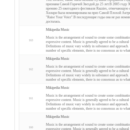
признана Самой Горячей Звездой до 25 лет.В 2005 году 
премию 25 ежегодного фестиваля Razzies, отмечающую са
Хилари была номинирована на приз Самой Плохой Актрисы
"Raise Your Voice".В последующие годы она не раз номин
досталась.
Mikipedia Music
Music is the arrangement of sound to create some combinati
163
expressive content. Music is generally agreed to be a cultural u
Definitions of music vary widely in substance and approach. 
number of specific elements, there is no consensus as to what
Mikipedia Music
Music is the arrangement of sound to create some combinati
162
expressive content. Music is generally agreed to be a cultural u
Definitions of music vary widely in substance and approach. 
number of specific elements, there is no consensus as to what
Mikipedia Music
Music is the arrangement of sound to create some combinati
161
expressive content. Music is generally agreed to be a cultural u
Definitions of music vary widely in substance and approach. 
number of specific elements, there is no consensus as to what
Mikipedia Music
Music is the arrangement of sound to create some combinati
160
expressive content. Music is generally agreed to be a cultural u